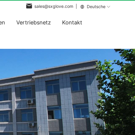
sales@sxglove.com |
Deutsche
en
Vertriebsnetz
Kontakt