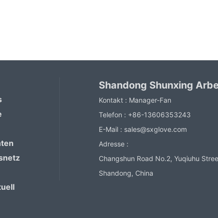
Shandong Shunxing Arbe
s
Kontakt :
Manager-Fan
e
Telefon :
+86-13606353243
E-Mail :
sales@sxglove.com
hten
Adresse :
snetz
Changshun Road No.2, Yuqiuhu Street
Shandong, China
uell