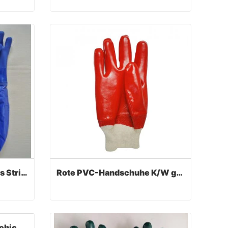
Wasserdichte, ölbeständige, PVC-beschichtete Handschuhe
Wasserdichter PVC-beschichteter Handschuh mit langer Manschette
Contact Now
Pad Baumwolle Nahtloses Stricken, beschichtet mit PVC Industrial Safety Arbeitshandschuh
Rote PVC-Handschuhe K/W glattes Finish
Pad Baumwolle Nahtloses Stricken, beschichtet mit PVC Industrial Safety Arbeitshandschuh
Rote PVC-Handschuhe K/W glattes Finish
Contact Now
Wasserdichter PVC-beschichteter Handschuh mit langer Manschette