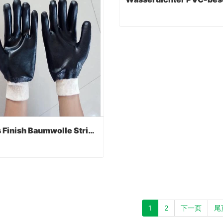
Contact Now
Glattes Finish Baumwolle Strick Handgelenk Schwarz PVC Handschuh
Glattes Finish Baumwolle Strick Handgelenk Schwarz PVC Handschuh
act Now
1
2
下一页
尾