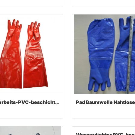
Wasserdichter PVC-beschichteter Handschuh mit langen Ärmelbündchen
act Now
Contact Now
Roter Arbeits-PVC-beschichteter Handschuh Baumwollfutter 60cm
Roter Arbeits-PVC-beschichteter Handschuh Baumwollfutter 60cm
act Now
Contact Now