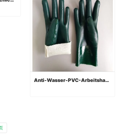
Wasserdichter PVC-beschichteter Handschuh mit langer Manschette
Anti-Wasser-PVC-Arbeitshandschuhe Interlock-Innenschuh 30cm Double Dip und sandiges Finish
Anti-Wasser-PVC-Arbeitshandschuhe Interlock-Innenschuh 30cm Double Dip und sandiges Finish
Contact Now
页