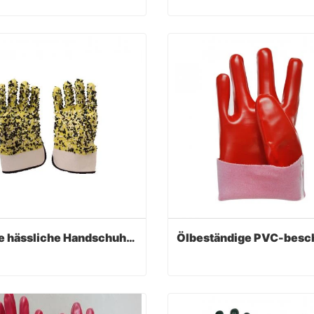
Rotes PVC voll beschichtet Smooth Finish
act Now
Contact Now
ShuBee hässliche Handschuhe Sicherheitsmanschette
ShuBee hässliche Handschuhe Sicherheitsmanschette
act Now
Contact Now