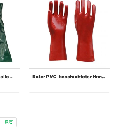
Futter aus grüner Baumwolle mit chemikalienbeständigen Handschuhen
Roter PVC-beschichteter Handschuh.Glattes Finish
Futter aus grüner Baumwolle mit chemikalienbeständigen Handschuhen
Roter PVC-beschichteter Handschuh.Glattes Finish
Contact Now
尾页