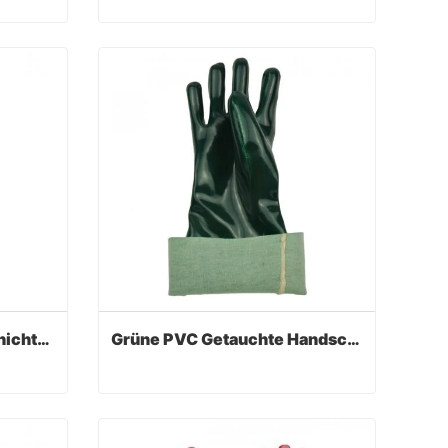
Schwarze PVC Fully Coated Rough Finish Handschuhe
Grüne PVC beschichtete Handschuhe Sandy Finish
Contact Now
Ölbeständige PVC-beschichtete Handschuhe
Grüne PVC Getauchte Handschuhe Interlock Liner 16Inch
Ölbeständige PVC-beschichtete Handschuhe
Grüne PVC Getauchte Handschuhe Interlock Liner 16Inch
Contact Now