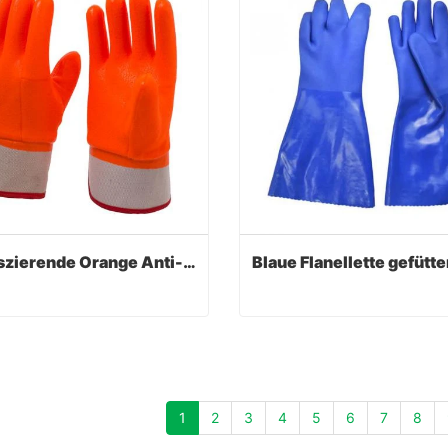
Fluoreszierende Orange Anti-Cold PVC beschichtete Handschuhe
Fluoreszierende Orange Anti-Cold PVC beschichtete Handschuhe
act Now
Contact Now
1
2
3
4
5
6
7
8