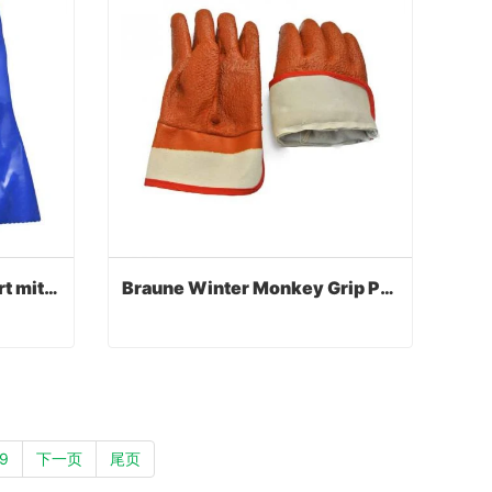
Blaue Flanellette gefüttert mit fettdichten Handschuhen
Braune Winter Monkey Grip PVC Tauchhandschuhe
Blaue Flanellette gefüttert mit fettdichten Handschuhen
Braune Winter Monkey Grip PVC Tauchhandschuhe
Contact Now
9
下一页
尾页