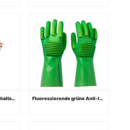
Schwarz PVC Anti-Öl Beschichtete Handschuhe
Grüne PVC beschichtete Handschuhe Sandy Finish
Contact Now
PVC-Beschichtung Haushaltsküchenhandschuhe mit bedrucktem Futter
Fluoreszierende grüne Anti-Impact PVC beschichtete Handschuhe
PVC-Beschichtung Haushaltsküchenhandschuhe mit bedrucktem Futter
Fluoreszierende grüne Anti-Impact PVC beschichtete Handschuhe
Contact Now