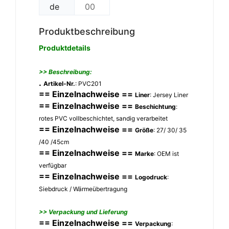
de
00
Produktbeschreibung
Produktdetails
>> Beschreibung:
.
Artikel-Nr.
: PVC201
== Einzelnachweise ==
Liner
: Jersey Liner
== Einzelnachweise ==
Beschichtung
:
rotes PVC vollbeschichtet, sandig verarbeitet
== Einzelnachweise ==
Größe
: 27/ 30/ 35
/40 /45cm
== Einzelnachweise ==
Marke
: OEM ist
verfügbar
== Einzelnachweise ==
Logodruck
:
Siebdruck / Wärmeübertragung
>> Verpackung und Lieferung
== Einzelnachweise ==
Verpackung
: