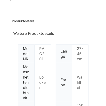
Produktdetails
Weitere Produktdetails
Mo
PV
27-
Län
dell
C2
45
ge
NR.
01
cm
Ma
nsc
het
Lo
Wa
Far
ten
cke
hlfr
be
dic
r
ei
hth
eit
12P