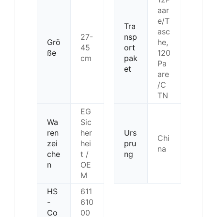
aar
e/T
Tra
asc
27-
nsp
Grö
he,
45
ort
ße
120
cm
pak
Pa
et
are
/C
TN
EG
Wa
Sic
ren
her
Urs
Chi
zei
hei
pru
na
che
t /
ng
n
OE
M
HS
611
-
610
Co
00