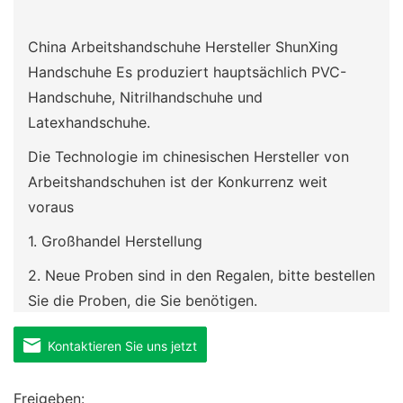
China Arbeitshandschuhe Hersteller ShunXing
Handschuhe Es produziert hauptsächlich PVC-
Handschuhe, Nitrilhandschuhe und
Latexhandschuhe.
Die Technologie im chinesischen Hersteller von
Arbeitshandschuhen ist der Konkurrenz weit
voraus
1. Großhandel Herstellung
2. Neue Proben sind in den Regalen, bitte bestellen
Sie die Proben, die Sie benötigen.
3. Angepasst mit Zeichnungen und Mustern
Kontaktieren Sie uns jetzt
4. Sie haben eine Lieblingsmode oder -version ,
die Sie anpassen müssen
Freigeben: