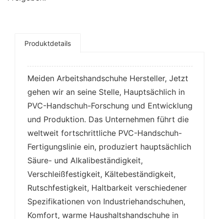
5. Komm, wir sind in der Lage, es für dich
zu machen.
Produktdetails
6. OEM, ODM-Verarbeitung
7. Design und Fertigung sind allumfassend und
fügen Sie Ihren OEM ein.
Meiden Arbeitshandschuhe Hersteller, Jetzt
gehen wir an seine Stelle, Hauptsächlich in
PVC-Handschuh-Forschung und Entwicklung
und Produktion. Das Unternehmen führt die
weltweit fortschrittliche PVC-Handschuh-
Fertigungslinie ein, produziert hauptsächlich
Säure- und Alkalibeständigkeit,
Verschleißfestigkeit, Kältebeständigkeit,
Rutschfestigkeit, Haltbarkeit verschiedener
Spezifikationen von Industriehandschuhen,
Komfort, warme Haushaltshandschuhe in