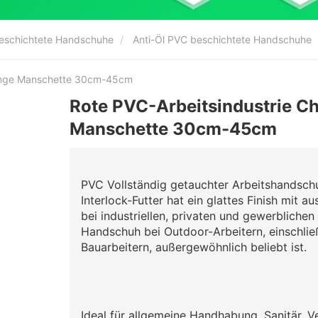
eschichtete Handschuhe
Anti-Öl PVC beschichtete Handschuhe
lange Manschette 30cm-45cm
Rote PVC-Arbeitsindustrie C
Manschette 30cm-45cm
PVC Vollständig getauchter Arbeitshandsc
Interlock-Futter hat ein glattes Finish mit a
bei industriellen, privaten und gewerbliche
Handschuh bei Outdoor-Arbeitern, einschli
Bauarbeitern, außergewöhnlich beliebt ist.
Ideal für allgemeine Handhabung, Sanitär, 