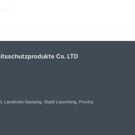
Grüne PVC beschichtete Handschuhe Sandy Finish
itsschutzprodukte Co. LTD
, Landkreis Gaotang, Stadt Liaocheng, Provinz