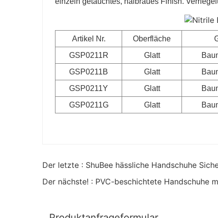
einzeln getauchtes, halbraues Finish. Verriege
Artikel Nr.
Oberfläche
G
GSP0211R
Glatt
Baum
GSP0211B
Glatt
Baum
GSP0211Y
Glatt
Baum
GSP0211G
Glatt
Baum
Der letzte : ShuBee hässliche Handschuhe Sich
Der nächste! : PVC-beschichtete Handschuhe mi
Produktanfrageformular