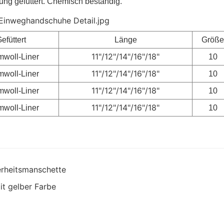
lung gefüttert. Chemisch beständig.
efüttert
Länge
Größe
11
"
/12
"
/14
"
/16
"
/18
"
woll-Liner
10
11
"
/12
"
/14
"
/16
"
/18
"
woll-Liner
10
11
"
/12
"
/14
"
/16
"
/18
"
woll-Liner
10
11
"
/12
"
/14
"
/16
"
/18
"
woll-Liner
10
erheitsmanschette
t gelber Farbe