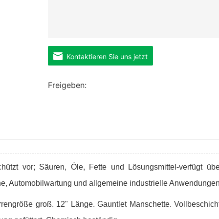
Kontaktieren Sie uns jetzt
Freigeben:
hützt vor; Säuren, Öle, Fette und Lösungsmittel-verfügt übe
he, Auto
mobilwartung und allgemeine industrielle Anwendunge
n
ngröße groß. 12" Länge. Gauntlet Manschette. Vollbeschicht