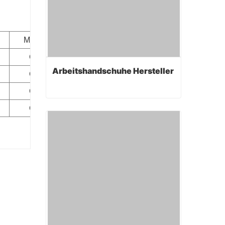
Manschette
Gauntlet
Arbeitshandschuhe Hersteller
Gauntlet
Gauntlet
Gauntlet
Arbeitshandschuhe Hersteller
Contact Now