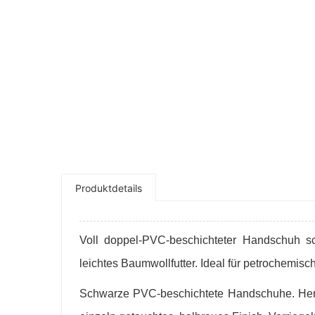
Produktdetails
Voll doppel-PV
C-be
schichteter Handschuh sc
leichtes Baumwo
l
lfutter. Ideal für petrochemisc
Schwarze PVC-beschichtete Handschuhe. Herre