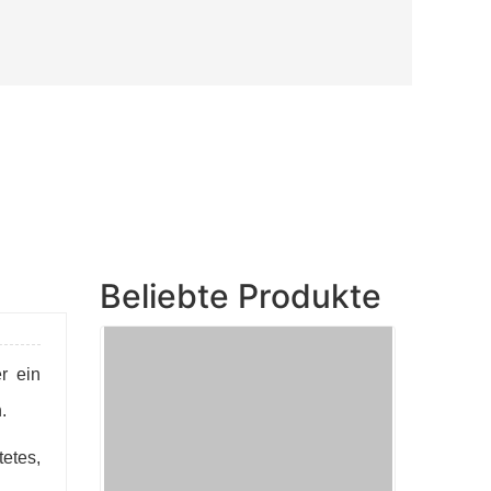
Beliebte Produkte
r ein
.
etes,