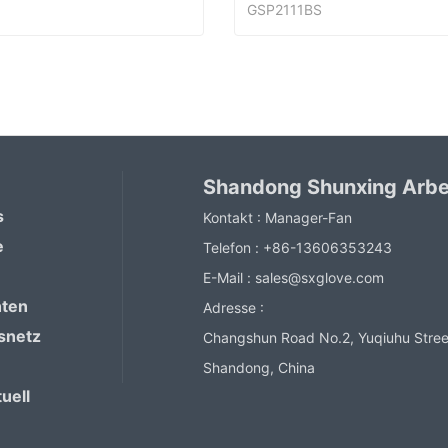
GSP2111BS
PVC-Arbeitsbeschichtete Handschuhe
ntact Now
Contact Now
Shandong Shunxing Arbe
s
Kontakt :
Manager-Fan
e
Telefon :
+86-13606353243
E-Mail :
sales@sxglove.com
hten
Adresse :
snetz
Changshun Road No.2, Yuqiuhu Street
Shandong, China
uell