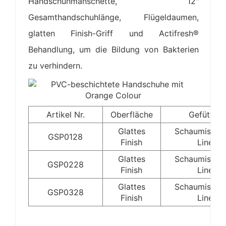
Handschuhmanschette, 12"
Gesamthandschuhlänge, Flügeldaumen,
glatten Finish-Griff und Actifresh®
Behandlung, um die Bildung von Bakterien
zu verhindern.
Artikel Nr.
Oberfläche
Gefüttert
Glattes
Schaumisolie
GSP0128
Finish
Liner
Glattes
Schaumisolie
GSP0228
Finish
Liner
Glattes
Schaumisolie
GSP0328
Finish
Liner