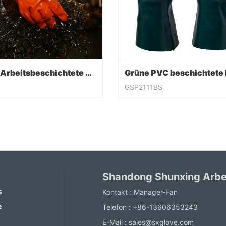
PVC-Arbeitsbeschichtete Handschuhe
GSP2111BS
PVC-Arbeitsbeschichtete Handschuhe
ntact Now
Contact Now
Shandong Shunxing Arbe
s
Kontakt :
Manager-Fan
e
Telefon :
+86-13606353243
E-Mail :
sales@sxglove.com