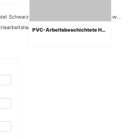
Der letzte : Billige Rough Finished Getauchte Handfläche Industrielle Konstruktion Anti Rutsch Voll beschichtet Schwarz PVC Gestricktes Handgelenk Baumwolle Arbeitshandschuhe
triearbeitshandschuhe / Arbeitshandschuhe
PVC-Arbeitsbeschichtete Handschuhe
PVC-Arbeitsbeschichtete Handschuhe
Contact Now