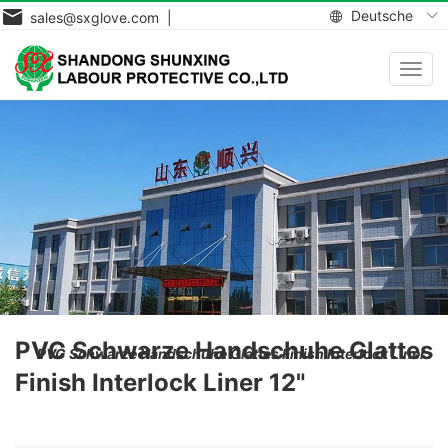
Deutsche
sales@sxglove.com |
Navig
aktiv
PVC Schwarze Handschuhe Glattes
PVC Schwarze Handschuhe Glattes Finish Interlock Liner
Finish Interlock Liner 12"