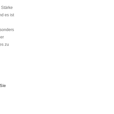
 Stärke
d es ist
esonders
her
es zu
Sie