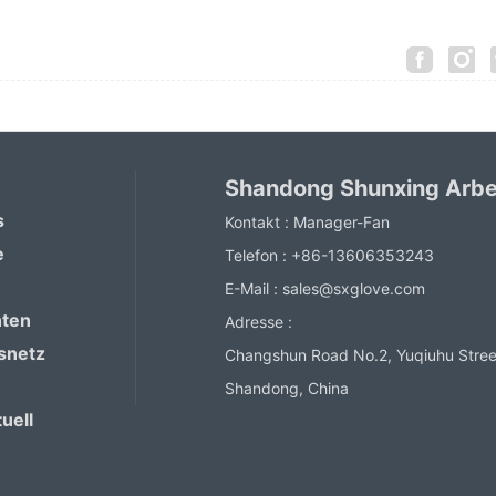
Shandong Shunxing Arbe
s
Kontakt :
Manager-Fan
e
Telefon :
+86-13606353243
E-Mail :
sales@sxglove.com
hten
Adresse :
snetz
Changshun Road No.2, Yuqiuhu Street
Shandong, China
uell