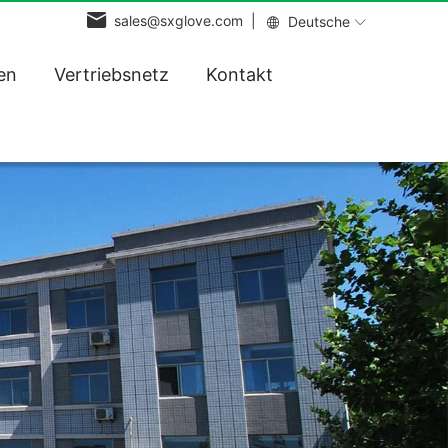
sales@sxglove.com |
Deutsche
en
Vertriebsnetz
Kontakt