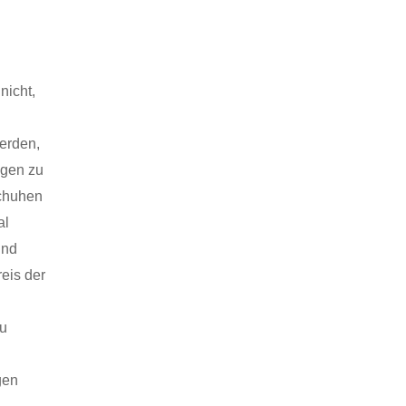
nicht,
werden,
ngen zu
schuhen
al
und
eis der
zu
gen