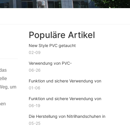
Populäre Artikel
New Style PVC getaucht
Haushaltshandschuhe
02-09
Verwendung von PVC-
Getauchthandschuhen
 das
06-26
elle
Funktion und sichere Verwendung von
getauchten Handschuhen
 Weg, um
01-06
Funktion und sichere Verwendung von
nen
getauchten Handschuhen
06-19
Die Herstellung von Nitrilhandschuhen in
China
05-25