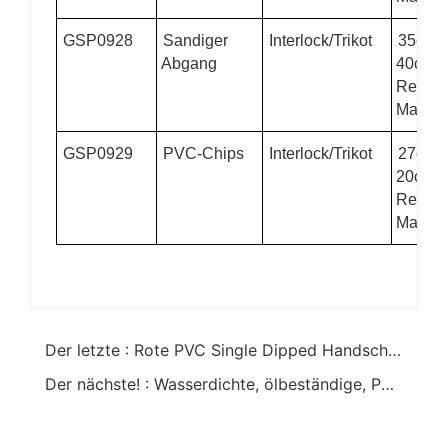
GSP0928
Sandiger
Interlock/Trikot
35cmP
Abgang
40cm
Regen
Materia
GSP0929
PVC-Chips
Interlock/Trikot
27cmP
20cm
Regen
Materia
Der letzte : Rote PVC Single Dipped Handschuhe mit Strick handgelenk
Der nächste! : Wasserdichte, ölbeständige, PVC-beschichtete Handschuhe