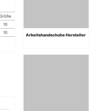
Größe
Manschette
10
Gauntlet
10
Gauntlet
Arbeitshandschuhe Hersteller
Arbeitshandschuhe Hersteller
Contact Now