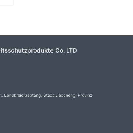
Grüne PVC beschichtete Handschuhe Sandy Finish
itsschutzprodukte Co. LTD
, Landkreis Gaotang, Stadt Liaocheng, Provinz