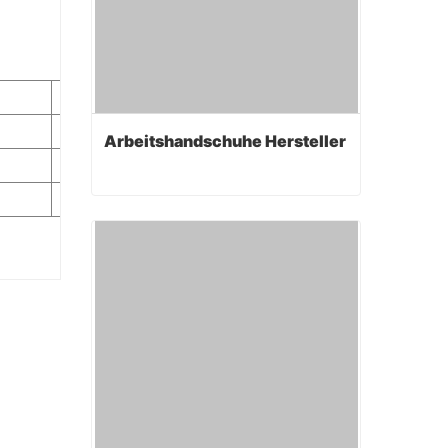
Size
Cuff
10
Knit Wrist
Arbeitshandschuhe Hersteller
10
Safety Cuff
10
Gauntlet
Arbeitshandschuhe Hersteller
Contact Now