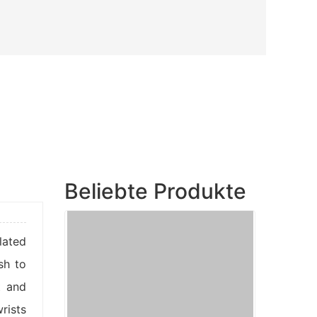
Beliebte Produkte
lated
sh to
t and
rists