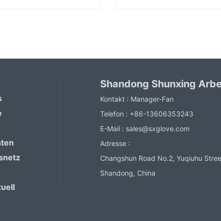
PVC-Arbeitsbeschichtete Handschuhe
ntact Now
Contact Now
Shandong Shunxing Arbe
s
Kontakt :
Manager-Fan
e
Telefon :
+86-13606353243
E-Mail :
sales@sxglove.com
hten
Adresse :
snetz
Changshun Road No.2, Yuqiuhu Street
Shandong, China
uell