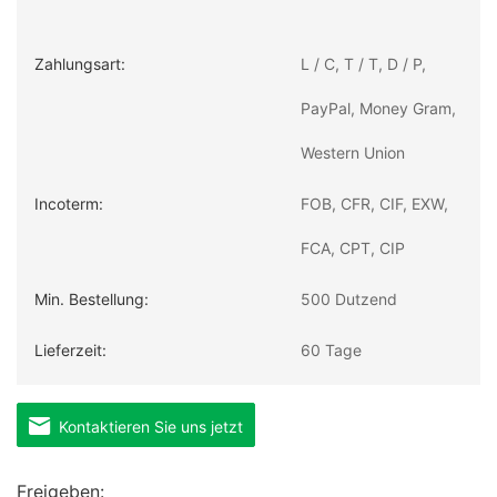
Zahlungsart:
L / C, T / T, D / P,
PayPal, Money Gram,
Western Union
Incoterm:
FOB, CFR, CIF, EXW,
FCA, CPT, CIP
Min. Bestellung:
500 Dutzend
Lieferzeit:
60 Tage
Transport:
Ozean, Land, Luft
Kontaktieren Sie uns jetzt
Hafen:
QINGDAO,
Freigeben:
SHANGHAI, NINGBO