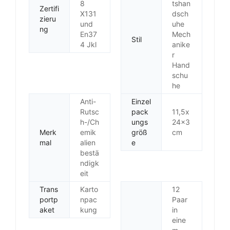
8
tshan
Zertifi
X131
dsch
zieru
und
uhe
ng
En37
Mech
Stil
4 Jkl
anike
r
Hand
schu
he
Anti-
Einzel
Rutsc
pack
11,5x
h-/Ch
ungs
24x3
Merk
emik
größ
cm
mal
alien
e
bestä
ndigk
eit
Trans
Karto
12
portp
npac
Paar
aket
kung
in
eine