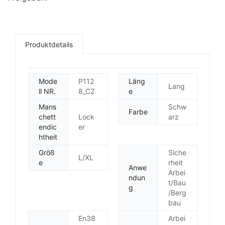
Produktdetails
Mode
P112
Läng
Lang
ll NR.
8_CZ
e
Mans
Schw
Farbe
chett
Lock
arz
endic
er
htheit
Größ
Siche
L/XL
e
rheit
Anwe
Arbei
ndun
t/Bau
g
/Berg
bau
En38
Arbei