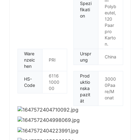
m
Spezi
Polyb
fikati
eutel,
on
120
Paar
pro
Karto
n.
Ware
Urspr
China
nzeic
PRI
ung
hen
6116
Prod
HS-
3000
1000
uktio
Code
0Paa
00
nska
re/M
pazit
onat
ät