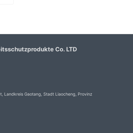
Grüne PVC beschichtete Handschuhe Sandy Finish
itsschutzprodukte Co. LTD
, Landkreis Gaotang, Stadt Liaocheng, Provinz