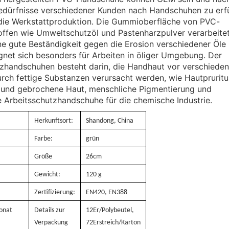
dürfnisse verschiedener Kunden nach Handschuhen zu erfü
die Werkstattproduktion. Die Gummioberfläche von PVC-
ffen wie Umweltschutzöl und Pastenharzpulver verarbeitet
ne gute Beständigkeit gegen die Erosion verschiedener Öle
ignet sich besonders für Arbeiten in öliger Umgebung. Der
zhandschuhen besteht darin, die Handhaut vor verschiede
rch fettige Substanzen verursacht werden, wie Hautpruritu
ene und gebrochene Haut, menschliche Pigmentierung und
 Arbeitsschutzhandschuhe für die chemische Industrie.
Herkunftsort:
Shandong, China
Farbe:
grün
Größe
26cm
Gewicht:
120 g
Zertifizierung:
EN420, EN388
onat
Details zur
12Er/Polybeutel,
Verpackung
72Erstreich/Karton