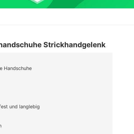
dhandschuhe Strickhandgelenk
ige Handschuhe
fest und langlebig
n