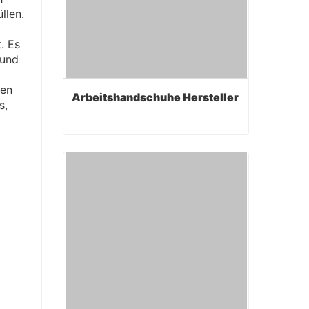
llen.
. Es
 und
nen
Arbeitshandschuhe Hersteller
s,
Arbeitshandschuhe Hersteller
Contact Now