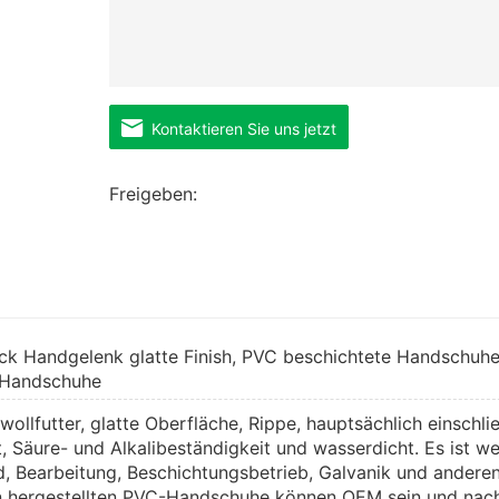
Kontaktieren Sie uns jetzt
Freigeben:
ck Handgelenk glatte Finish, PVC beschichtete Handschuhe
e Handschuhe
lfutter, glatte Oberfläche, Rippe, hauptsächlich einschlie
, Säure- und Alkalibeständigkeit und wasserdicht. Es ist we
eld, Bearbeitung, Beschichtungsbetrieb, Galvanik und andere
n hergestellten PVC-Handschuhe können OEM sein und nac