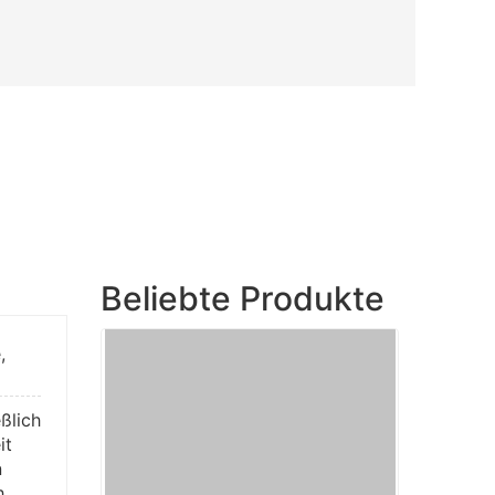
Beliebte Produkte
,
ßlich
it
n
h