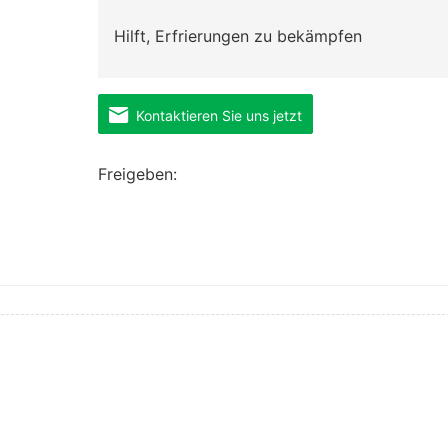
Hilft, Erfrierungen zu bekämpfen
Diese wasserdichten Industriehandschuhe b
Kontaktieren Sie uns jetzt
Wärme und Geschicklichkeit in einem flüssi
Freigeben: